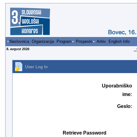
Naslovnica
Organizacija
Program
Prispevki
Arhiv
English Info
8. avgust 2026
..
User Log In
Uporabniško
ime:
Geslo:
Retrieve Password